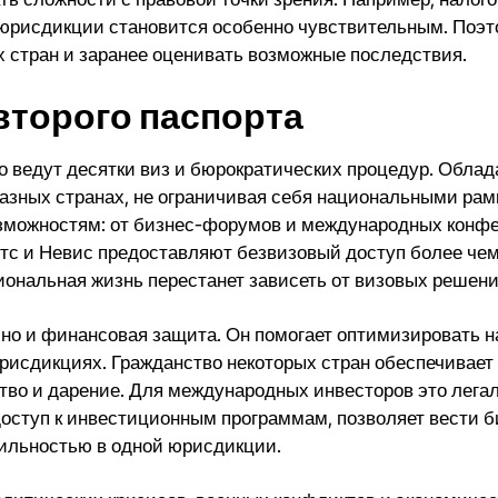
с юрисдикции становится особенно чувствительным. Поэ
х стран и заранее оценивать возможные последствия.
торого паспорта
но ведут десятки виз и бюрократических процедур. Обла
в разных странах, не ограничивая себя национальными р
зможностям: от бизнес-форумов и международных конфе
итс и Невис предоставляют
безвизовый доступ
более чем
ональная жизнь перестанет зависеть от визовых решени
, но и финансовая защита. Он помогает оптимизировать 
исдикциях. Гражданство некоторых стран обеспечивает 
дство и дарение. Для международных инвесторов это лег
 доступ к инвестиционным программам, позволяет вести б
бильностью в одной юрисдикции.