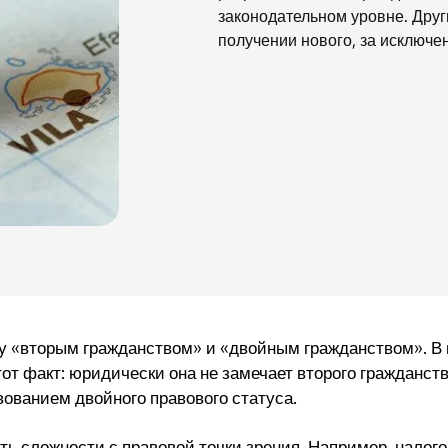
законодательном уровне. Друг
получении нового, за исключе
у «вторым гражданством» и «двойным гражданством». В 
тот факт: юридически она не замечает второго гражданст
ованием двойного правового статуса.
ть сложности с правовой точки зрения. Например, налого