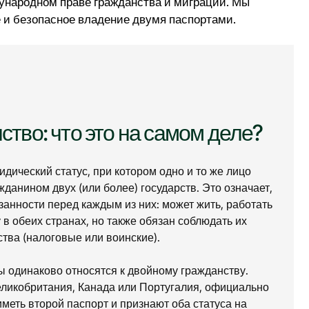
ународном праве гражданства и миграции. Мы
е и безопасное владение двумя паспортами.
тво: что это на самом деле?
дический статус, при котором одно и то же лицо
данином двух (или более) государств. Это означает,
занности перед каждым из них: может жить, работать
 в обеих странах, но также обязан соблюдать их
ства (налоговые или воинские).
ы одинаково относятся к двойному гражданству.
еликобритания, Канада или Португалия, официально
еть второй паспорт и признают оба статуса на