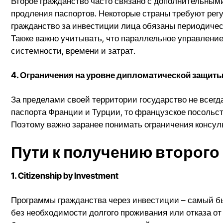
Второе гражданство часто связано с дополнительным
продления паспортов. Некоторые страны требуют рег
гражданство за инвестиции лица обязаны периодичес
Также важно учитывать, что параллельное управлени
системности, времени и затрат.
4. Ограничения на уровне дипломатической защит
За пределами своей территории государство не всегда
паспорта Франции и Турции, то французское посольст
Поэтому важно заранее понимать ограничения консул
Пути к получению второго
1. Citizenship by Investment
Программы гражданства через инвестиции
– самый бы
без необходимости долгого проживания или отказа от