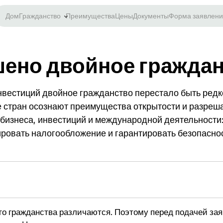
Дом
Гражданство
Преимущества
Цены
Документы
Форма заявлени
ешено двойное гражда
вестиций двойное гражданство перестало быть редко
е стран осознают преимущества открытости и разреш
бизнеса, инвестиций и международной деятельности:
ировать налогообложение и гарантировать безопаснос
ого гражданства различаются. Поэтому перед подачей за