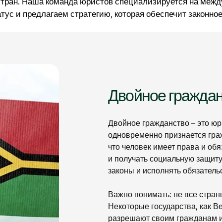
стран. Наша команда юристов специализируется на межд
тус и предлагаем стратегию, которая обеспечит законно
Двойное гражданс
Двойное гражданство – это юри
одновременно признается граж
что человек имеет права и обя
и получать социальную защиту
законы и исполнять обязатель
Важно понимать: не все стран
Некоторые государства, как В
разрешают своим гражданам им