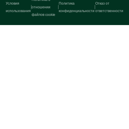
Условия
Политика
Отказ от
|
отношении
|
|
использования
конфиденциальности
ответственности
файлов cookie