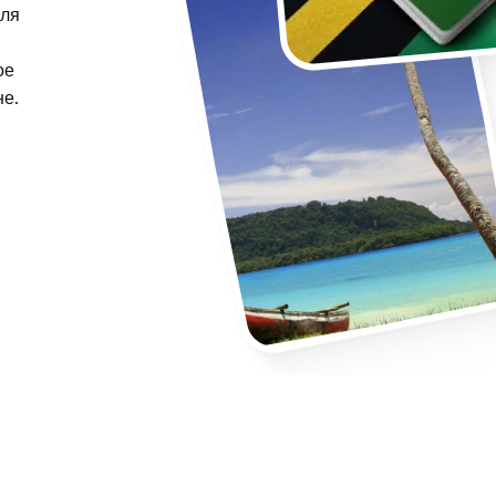
для
ое
не.