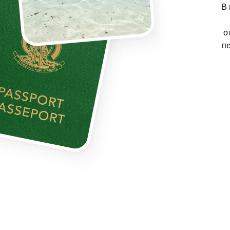
В 
о
пе