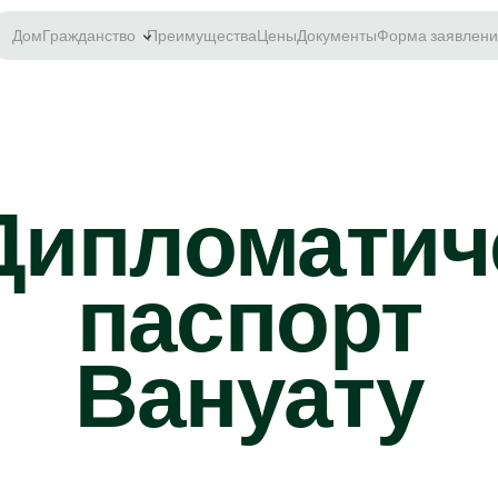
Дом
Гражданство
Преимущества
Цены
Документы
Форма заявлени
Дипломатич
паспорт
Вануату