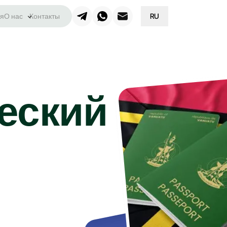
я
О нас
Контакты
RU
еский