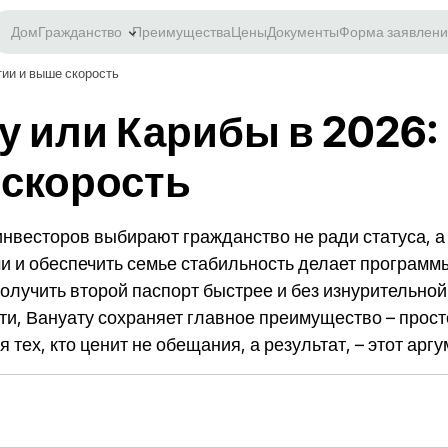
Дом
Гражданство
Преимущества
Цены
Документы
Форма заявлени
тии и выше скорость
у или Карибы в 2026:
 скорость
 инвесторов выбирают гражданство не ради статуса, а
и обеспечить семье стабильность делает программы C
 получить второй паспорт быстрее и без изнурительно
, Вануату сохраняет главное преимущество – просто
ех, кто ценит не обещания, а результат, – этот аргу