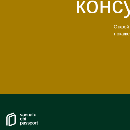
конс
Откройт
покаже