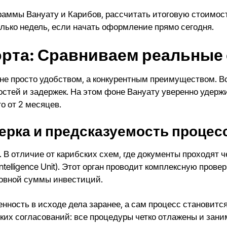
раммы Вануату
и Карибов, рассчитать
итоговую стоимос
олько недель, если начать оформление прямо сегодня.
орта: Сравниваем реальные
 не просто удобством, а конкурентным преимуществом. 
тей и задержек. На этом фоне Вануату уверенно удержи
го от 2 месяцев.
ерка и предсказуемость процес
. В отличие от карибских схем, где документы проходят 
Intelligence Unit). Этот орган проводит комплексную пров
новной суммы инвестиций.
ренность в исходе дела заранее, а сам процесс станови
их согласований: все процедуры четко отлажены и зани