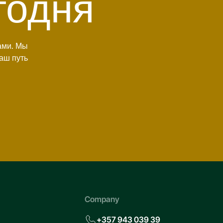
годня
ами. Мы
аш путь
Company
+357 943 039 39