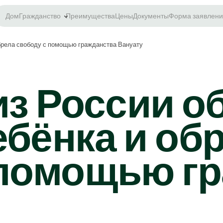
Дом
Гражданство
Преимущества
Цены
Документы
Форма заявлени
обрела свободу с помощью гражданства Вануату
из России о
бёнка и об
 помощью г