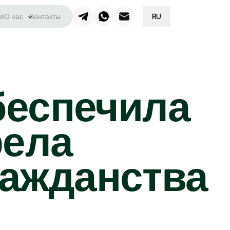
я
О нас
Контакты
RU
беспечила
рела
ражданства