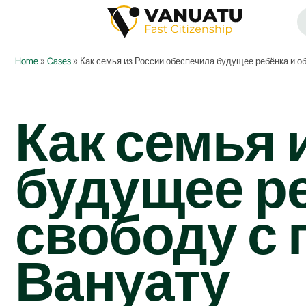
Home
»
Cases
»
Как семья из России обеспечила будущее ребёнка и 
Как семья 
будущее ре
свободу с
Вануату