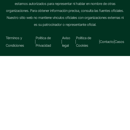
estamos autorizados para representar ni hablar en nombre de otras
organizaciones. Para obtener información precisa, consulta las fuentes oficiales.
Nuestro sitio web no mantiene vínculos oficiales con organizaciones externas ni
es su patrocinador o representante oficial.
Términos y
Política de
Aviso
Política de
|
|
|
|
Contacto
|
Casos
Condiciones
Privacidad
legal
Cookies