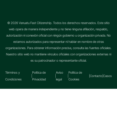
© 2026 Vanuatu Fast Citizenship. Todos los derechos reservados. Este sitio
web opera de manera independiente y no tiene ninguna afiliación, respaldo,
autorización ni conexión oficial con ningún gobierno u organización privada. No
estamos autorizados para representar ni hablar en nombre de otras
organizaciones. Para obtener información precisa, consulta las fuentes oficiales.
Nuestro sitio web no mantiene vínculos oficiales con organizaciones externas ni
es su patrocinador o representante oficial.
Términos y
Política de
Aviso
Política de
|
|
|
|
Contacto
|
Casos
Condiciones
Privacidad
legal
Cookies